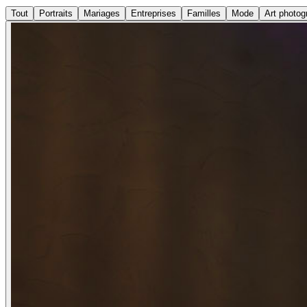
Tout
Portraits
Mariages
Entreprises
Familles
Mode
Art photog