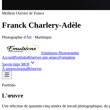
Meilleur Ouvrier de France
Franck Charlery-Adèle
Photographie d'Art · Martinique
Emulsions Photographie
Accueil
Portfolio
Réserver une séance
Formation
Savoir-faire
M
O
F
À propos
Journal
Réserver
Portfolio
L'œuvre
Une sélection de quarante-cinq années de travail photographique, du po